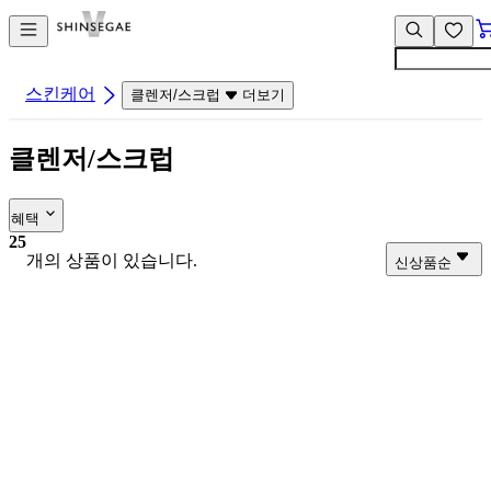
컨
앱
텐
바
츠
바
바
로
스킨케어
클렌저/스크럽
더보기
로
가
가
기
클렌저/스크럽
기
혜택
25
개의 상품이 있습니다.
신상품순