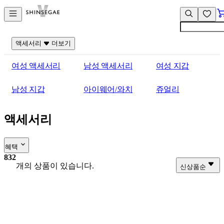
컨
앱
텐
바
츠
바
바
로
액세서리
더보기
로
가
가
기
여성 액세서리
남성 액세서리
여성 지갑
기
남성 지갑
아이웨어/와치
쥬얼리
액세서리
혜택
832
개의 상품이 있습니다.
신상품순