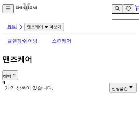
컨
앱
텐
바
츠
바
바
로
뷰티
맨즈케어
더보기
로
가
가
기
클렌징/쉐이빙
스킨케어
기
맨즈케어
혜택
9
개의 상품이 있습니다.
신상품순