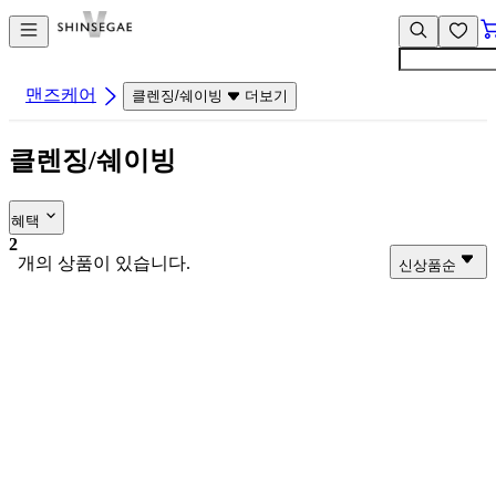
컨
앱
텐
바
츠
바
바
로
맨즈케어
클렌징/쉐이빙
더보기
로
가
가
기
클렌징/쉐이빙
기
혜택
2
개의 상품이 있습니다.
신상품순