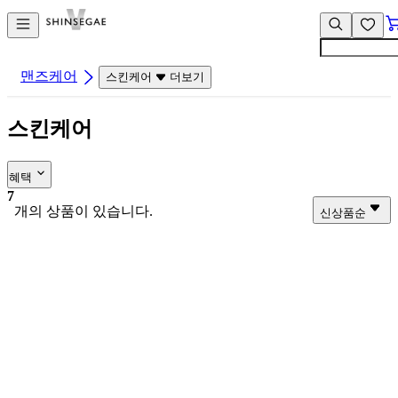
컨
앱
텐
바
츠
바
바
로
맨즈케어
스킨케어
더보기
로
가
가
기
스킨케어
기
혜택
7
개의 상품이 있습니다.
신상품순