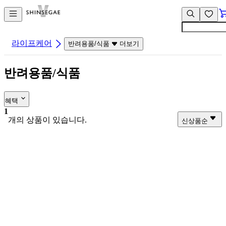
컨
앱
텐
바
츠
바
바
로
라이프케어
반려용품/식품
더보기
로
가
가
기
반려용품/식품
기
혜택
1
개의 상품이 있습니다.
신상품순