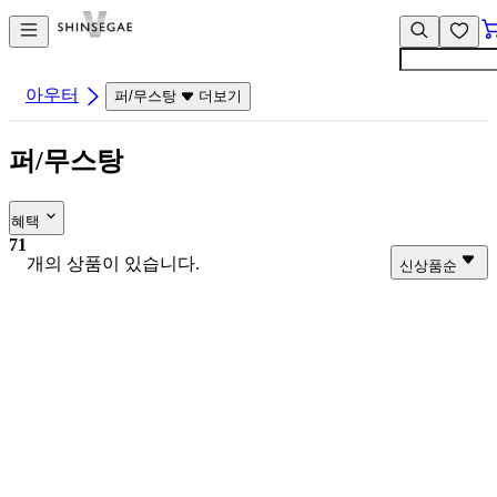
컨
앱
텐
바
츠
바
바
로
아우터
퍼/무스탕
더보기
로
가
가
기
퍼/무스탕
기
혜택
71
개의 상품이 있습니다.
신상품순