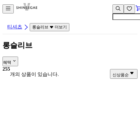
컨
앱
텐
바
츠
바
바
로
티셔츠
롱슬리브
더보기
로
가
가
기
롱슬리브
기
혜택
255
개의 상품이 있습니다.
신상품순