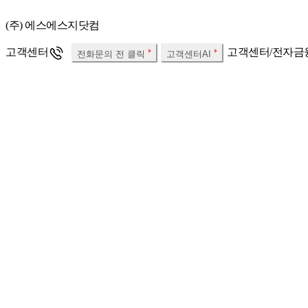
(주) 에스에스지닷컴
고객센터
고객센터/전자금
전화문의 전 클릭
고객센터AI
대표자:
사업자등록번호:
통신판매업 신고번호:
개인정보보호책임자:
Fax:
사업자 정보확인
소비자분쟁해결기준
SSG.COM 호스팅서비스 사업자 : (주)에스에스지닷컴
우리은행 채무지
한국온라인쇼핑협회
정회원사
당사는 고객님이
㈜에스에스지닷컴은 SSG.COM 실시간 항공권, 실시간 호텔 예약
해 책임을 지지 않습니다.