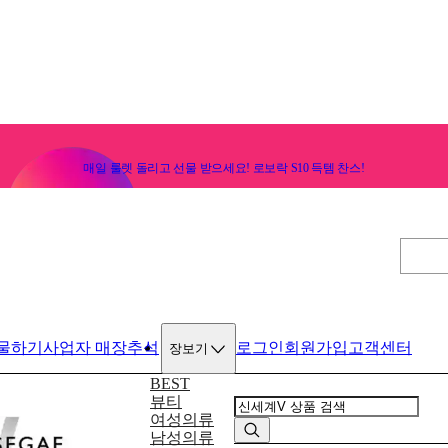
매일 룰렛 돌리고 선물 받으세요! 로보락 S10 득템 찬스!
물하기
사업자 매장
추석
로그인
회원가입
고객센터
장보기
BEST
뷰티
여성의류
남성의류