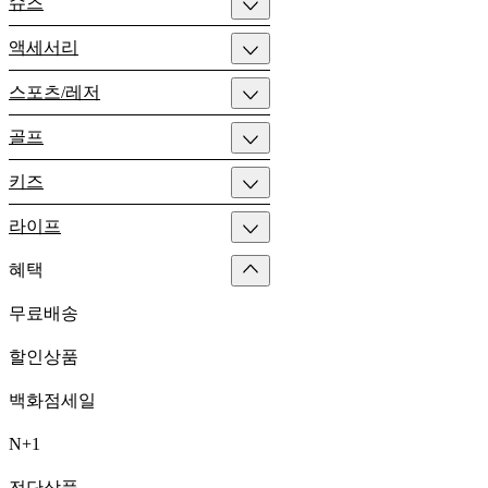
슈즈
액세서리
스포츠/레저
골프
키즈
라이프
혜택
무료배송
할인상품
백화점세일
N+1
전단상품