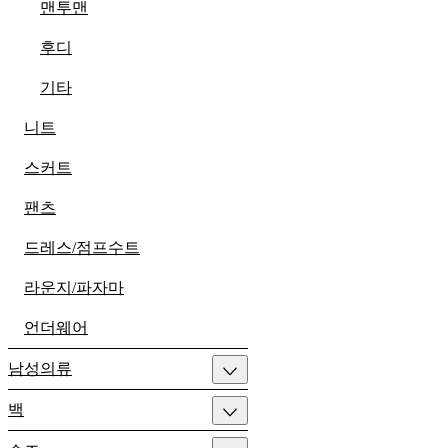
맨투맨
후디
기타
니트
스커트
팬츠
드레스/점프수트
라운지/파자마
언더웨어
남성의류
백