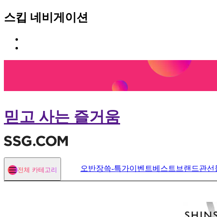
스킵 네비게이션
카
본
테
문
고
바
리
로
메
가
뉴
기
바
로
믿고 사는 즐거움
가
기
오반장
쓱-특가
이벤트
베스트
브랜드관
선
전체 카테고리
열기