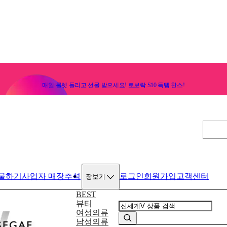
매일 룰렛 돌리고 선물 받으세요! 로보락 S10 득템 찬스!
물하기
사업자 매장
추석
로그인
회원가입
고객센터
장보기
BEST
뷰티
여성의류
남성의류