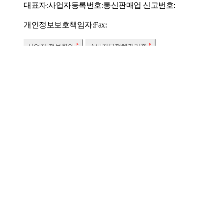
대표자:
사업자등록번호:
통신판매업 신고번호:
개인정보보호책임자:
Fax:
사업자 정보확인
소비자분쟁해결기준
SSG.COM 호스팅서비스 사업자 : (주)에스에스지닷컴
우리은행 채무지
한국온라인쇼핑협회
정회원사
당사는 고객님이
㈜에스에스지닷컴은 SSG.COM 실시간 항공권, 실시간 호텔 예약
해 책임을 지지 않습니다.
㈜에스에스지닷컴 사이트의 상품/판매자/쇼핑정보, 컨텐츠, UI 등
법에 따른 표시