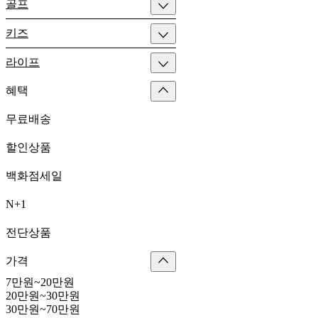
골프
키즈
라이프
혜택
무료배송
할인상품
백화점세일
N+1
전단상품
가격
7만원~20만원
20만원~30만원
30만원~70만원