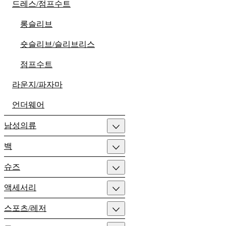
드레스/점프수트
롱슬리브
숏슬리브/슬리브리스
점프수트
라운지/파자마
언더웨어
남성의류
백
슈즈
액세서리
스포츠/레저