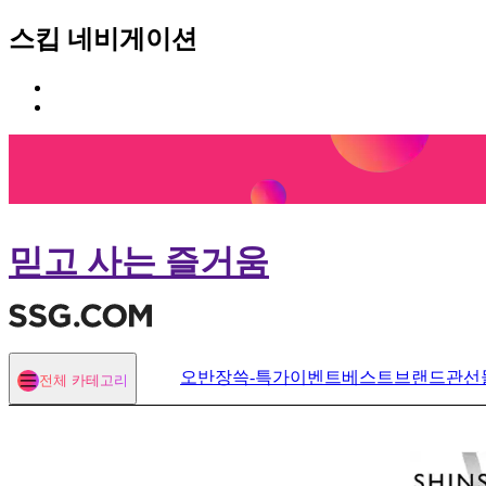
스킵 네비게이션
카
본
테
문
고
바
리
로
메
가
뉴
기
바
로
믿고 사는 즐거움
가
기
오반장
쓱-특가
이벤트
베스트
브랜드관
선
전체 카테고리
열기