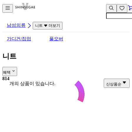
컨
앱
텐
바
츠
바
바
로
남성의류
니트
더보기
로
가
가
기
가디건/집업
풀오버
기
니트
혜택
814
개의 상품이 있습니다.
신상품순