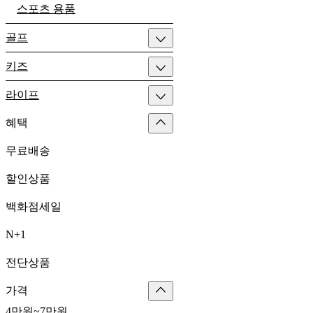
스포츠 용품
골프
키즈
라이프
혜택
무료배송
할인상품
백화점세일
N+1
전단상품
가격
4만원~7만원