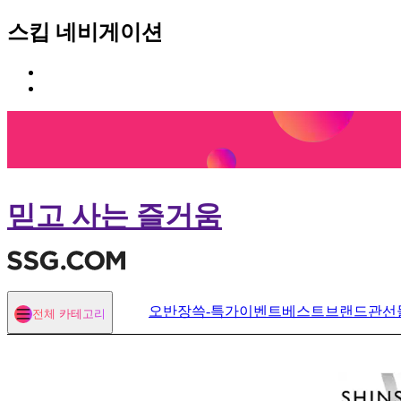
스킵 네비게이션
카
본
테
문
고
바
리
로
메
가
뉴
기
바
로
믿고 사는 즐거움
가
기
오반장
쓱-특가
이벤트
베스트
브랜드관
선
전체 카테고리
열기