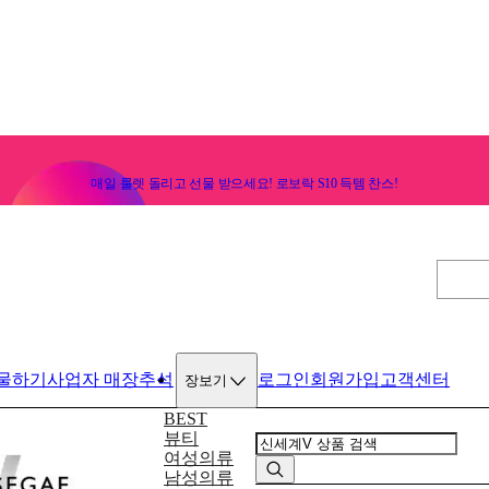
매일 룰렛 돌리고 선물 받으세요! 로보락 S10 득템 찬스!
물하기
사업자 매장
추석
로그인
회원가입
고객센터
장보기
BEST
뷰티
여성의류
남성의류