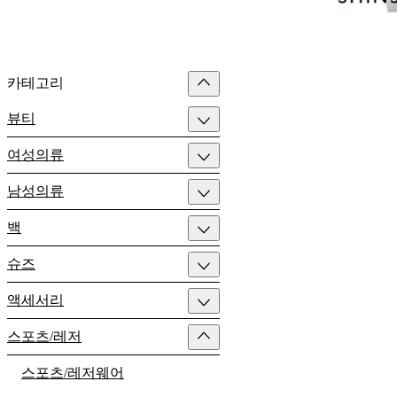
카테고리
뷰티
여성의류
남성의류
백
슈즈
액세서리
스포츠/레저
스포츠/레저웨어