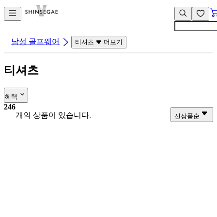
컨
앱
텐
바
츠
바
바
로
남성 골프웨어
티셔츠
더보기
로
가
가
기
티셔츠
기
혜택
246
개의 상품이 있습니다.
신상품순