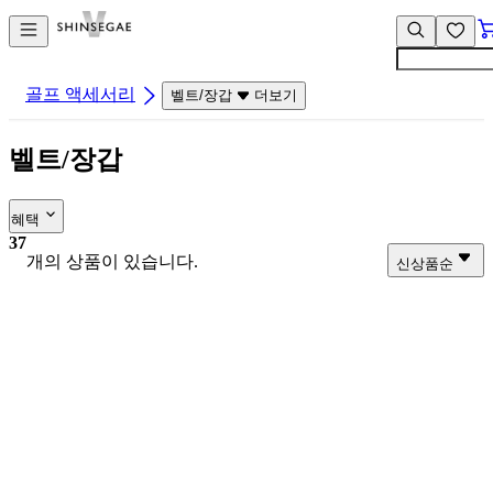
컨
앱
텐
바
츠
바
바
로
골프 액세서리
벨트/장갑
더보기
로
가
가
기
벨트/장갑
기
혜택
37
개의 상품이 있습니다.
신상품순