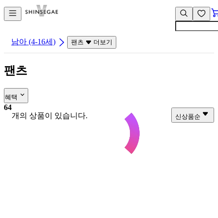
컨
앱
텐
바
츠
바
바
로
남아 (4-16세)
팬츠
더보기
로
가
가
기
팬츠
기
혜택
64
개의 상품이 있습니다.
신상품순