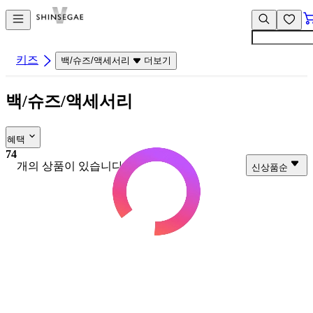
컨
앱
텐
바
츠
바
바
로
키즈
백/슈즈/액세서리
더보기
로
가
가
기
백/슈즈/액세서리
기
혜택
74
개의 상품이 있습니다.
신상품순