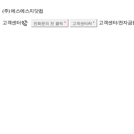
(주) 에스에스지닷컴
고객센터
고객센터/전자금
전화문의 전 클릭
고객센터AI
대표자:
사업자등록번호:
통신판매업 신고번호:
개인정보보호책임자:
Fax:
사업자 정보확인
소비자분쟁해결기준
SSG.COM 호스팅서비스 사업자 : (주)에스에스지닷컴
우리은행 채무지
한국온라인쇼핑협회
정회원사
당사는 고객님이
㈜에스에스지닷컴은 SSG.COM 실시간 항공권, 실시간 호텔 예약
해 책임을 지지 않습니다.