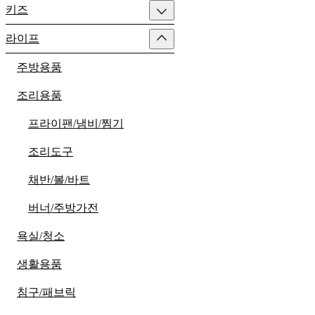
키즈
라이프
주방용품
조리용품
프라이팬/냄비/찜기
조리도구
채반/볼/바트
버너/주방가전
욕실/청소
생활용품
침구/패브릭