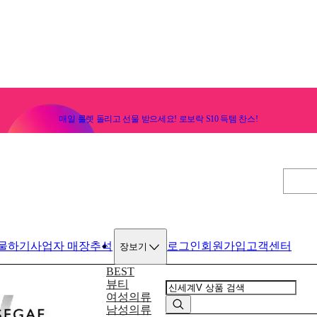
매일 룰렛 돌리고 선물 받으세요! 로보락 S10 득템 찬스!
물하기
사업자 매장
추석
로그인
회원가입
고객센터
장보기
BEST
뷰티
여성의류
남성의류