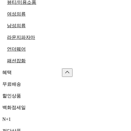
뷰티/미용소품
여성의류
남성의류
라운지파자마
언더웨어
패션잡화
혜택
무료배송
할인상품
백화점세일
N+1
전단상품