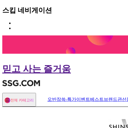
스킵 네비게이션
카
본
테
문
고
바
리
로
메
가
뉴
기
바
로
믿고 사는 즐거움
가
기
오반장
쓱-특가
이벤트
베스트
브랜드관
선
전체 카테고리
열기