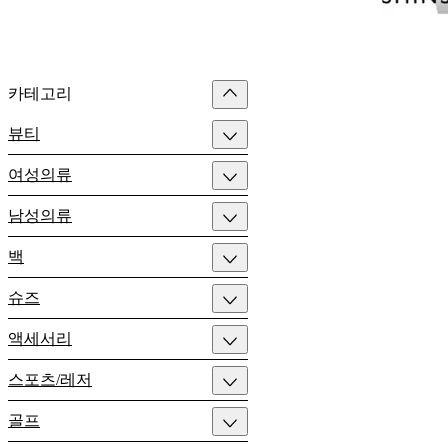
카테고리
뷰티
여성의류
남성의류
백
슈즈
액세서리
스포츠/레저
골프