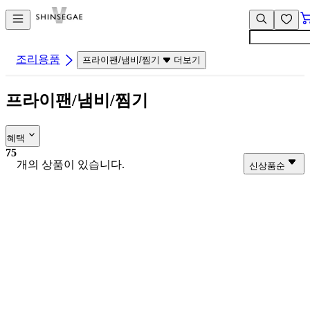
컨
앱
텐
바
츠
바
바
로
조리용품
프라이팬/냄비/찜기
더보기
로
가
가
기
프라이팬/냄비/찜기
기
혜택
75
개의 상품이 있습니다.
신상품순