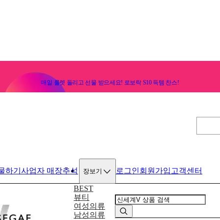
매일 룰렛 돌리고 선물 받으세요! 로보락 S10 득템 찬스!
물하기
사업자 매장
추석
로그인
회원가입
고객센터
장보기
BEST
뷰티
여성의류
남성의류