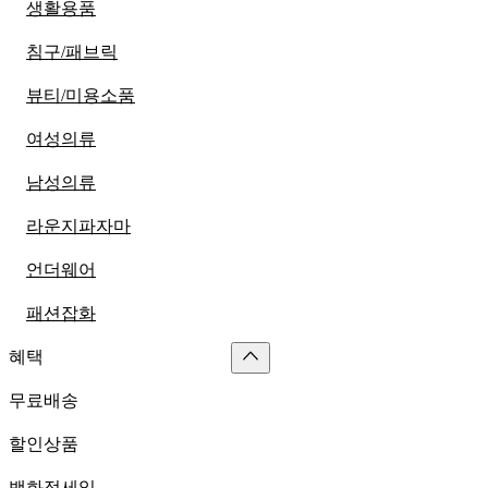
생활용품
침구/패브릭
뷰티/미용소품
여성의류
남성의류
라운지파자마
언더웨어
패션잡화
혜택
무료배송
할인상품
백화점세일