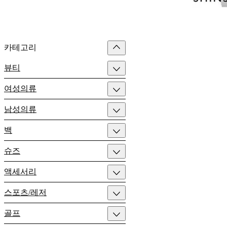
카테고리
뷰티
여성의류
남성의류
백
슈즈
액세서리
스포츠/레저
골프