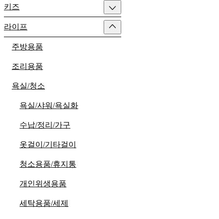
키즈
라이프
주방용품
조리용품
욕실/청소
욕실/샤워/욕실화
수납/정리/가구
옷걸이/기타걸이
청소용품/휴지통
개인위생용품
세탁용품/세제