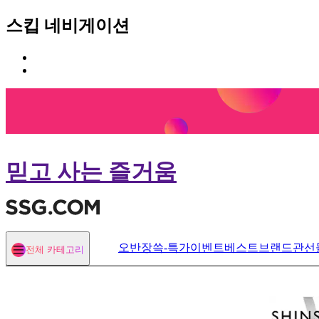
스킵 네비게이션
카
본
테
문
고
바
리
로
메
가
뉴
기
바
로
믿고 사는 즐거움
가
기
오반장
쓱-특가
이벤트
베스트
브랜드관
선
전체 카테고리
열기