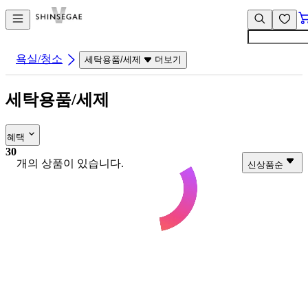
컨
앱
텐
바
츠
바
바
로
욕실/청소
세탁용품/세제
더보기
로
가
가
기
세탁용품/세제
기
혜택
30
개의 상품이 있습니다.
신상품순