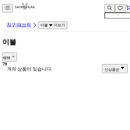
컨
앱
텐
바
츠
바
바
로
침구/패브릭
이불
더보기
로
가
가
기
이불
기
혜택
79
개의 상품이 있습니다.
신상품순