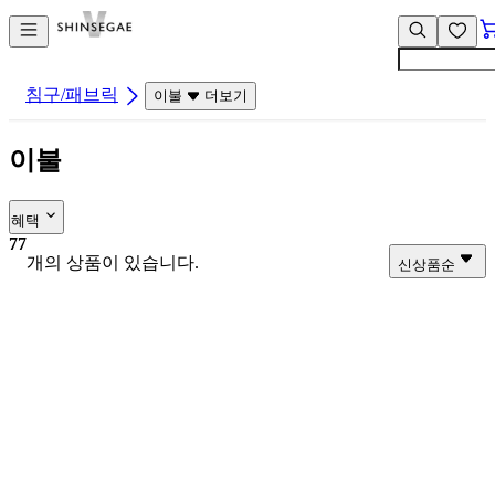
컨
앱
텐
바
츠
바
바
로
침구/패브릭
이불
더보기
로
가
가
기
이불
기
혜택
77
개의 상품이 있습니다.
신상품순