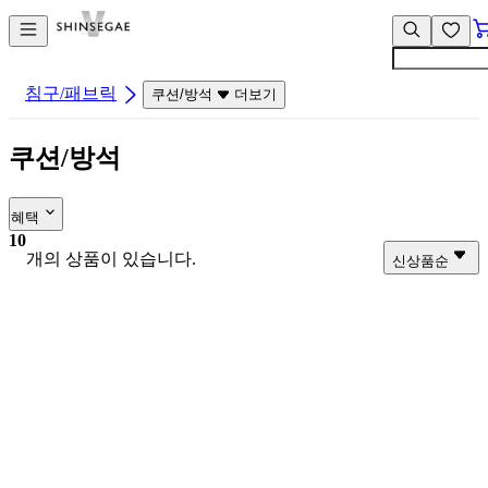
컨
앱
텐
바
츠
바
바
로
침구/패브릭
쿠션/방석
더보기
로
가
가
기
쿠션/방석
기
혜택
10
개의 상품이 있습니다.
신상품순