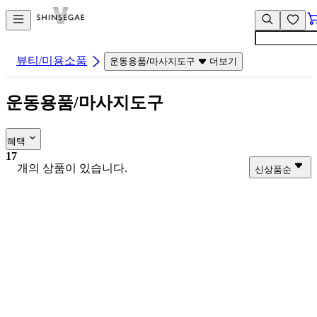
컨
앱
텐
바
츠
바
바
로
뷰티/미용소품
운동용품/마사지도구
더보기
로
가
가
기
운동용품/마사지도구
기
혜택
17
개의 상품이 있습니다.
신상품순