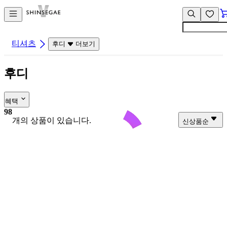
컨
앱
텐
바
츠
바
바
로
티셔츠
후디
더보기
로
가
가
기
후디
기
혜택
98
개의 상품이 있습니다.
신상품순