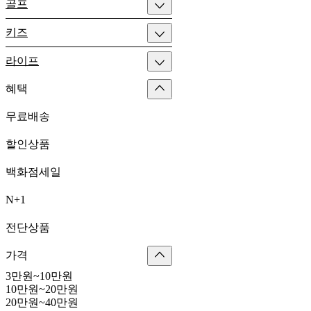
골프
키즈
라이프
혜택
무료배송
할인상품
백화점세일
N+1
전단상품
가격
3만원~10만원
10만원~20만원
20만원~40만원