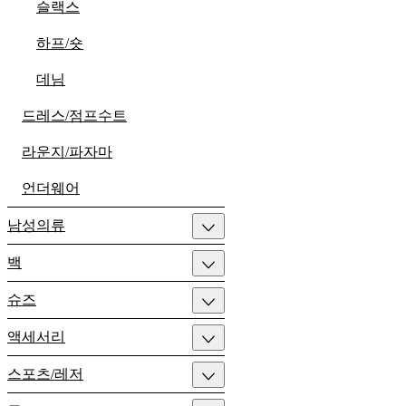
슬랙스
하프/숏
데님
드레스/점프수트
라운지/파자마
언더웨어
남성의류
백
슈즈
액세서리
스포츠/레저