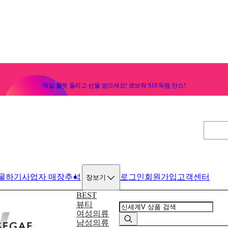
매일 룰렛 돌리고 선물 받으세요! 로보락 S10 득템 찬스!
물하기
사업자 매장
추석
로그인
회원가입
고객센터
장보기
BEST
뷰티
여성의류
남성의류