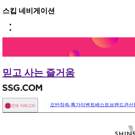
스킵 네비게이션
카
본
테
문
고
바
리
로
메
가
뉴
기
바
로
믿고 사는 즐거움
가
기
오반장
쓱-특가
이벤트
베스트
브랜드관
선
전체 카테고리
열기