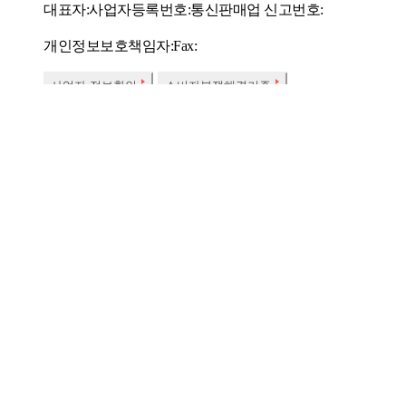
대표자:
사업자등록번호:
통신판매업 신고번호:
개인정보보호책임자:
Fax:
사업자 정보확인
소비자분쟁해결기준
SSG.COM 호스팅서비스 사업자 : (주)에스에스지닷컴
우리은행 채무지
한국온라인쇼핑협회
정회원사
당사는 고객님이
㈜에스에스지닷컴은 SSG.COM 실시간 항공권, 실시간 호텔 예약
해 책임을 지지 않습니다.
㈜에스에스지닷컴 사이트의 상품/판매자/쇼핑정보, 컨텐츠, UI 등
법에 따른 표시