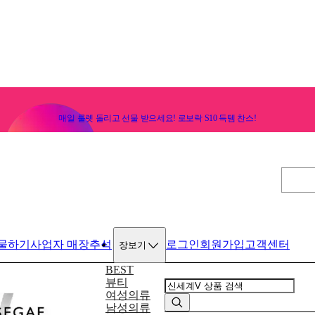
매일 룰렛 돌리고 선물 받으세요! 로보락 S10 득템 찬스!
물하기
사업자 매장
추석
로그인
회원가입
고객센터
장보기
BEST
뷰티
여성의류
남성의류