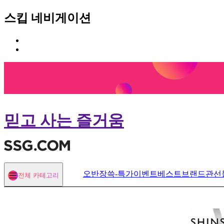
스킵 네비게이션
카
본
테
문
고
바
리
로
메
가
뉴
기
바
로
믿고 사는 즐거움
가
기
오반장
쓱-특가
이벤트
베스트
브랜드관
선
전체 카테고리
열기