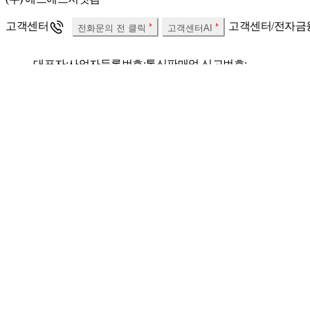
고객센터
고객센터/전자금
전화문의 전 클릭
고객센터AI
대표자:
사업자등록번호:
통신판매업 신고번호:
개인정보보호책임자:
Fax:
사업자 정보확인
소비자분쟁해결기준
SSG.COM 호스팅서비스 사업자 : (주)에스에스지닷컴
우리은행 채무지
한국온라인쇼핑협회
정회원사
당사는 고객님이
㈜에스에스지닷컴은 SSG.COM 실시간 항공권, 실시간 호텔 예약
해 책임을 지지 않습니다.
㈜에스에스지닷컴 사이트의 상품/판매자/쇼핑정보, 컨텐츠, UI 등
법에 따른 표시