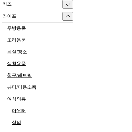
키즈
라이프
주방용품
조리용품
욕실/청소
생활용품
침구/패브릭
뷰티/미용소품
여성의류
아우터
상의