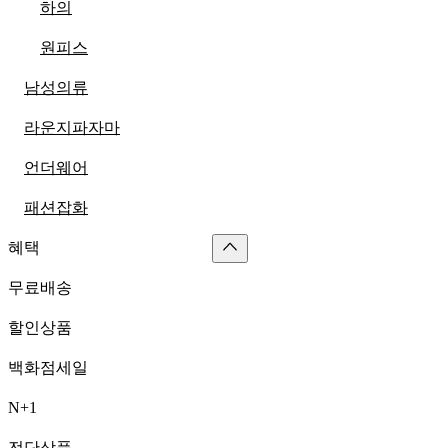
하의
원피스
남성의류
라운지파자마
언더웨어
패션잡화
혜택
무료배송
할인상품
백화점세일
N+1
전단상품