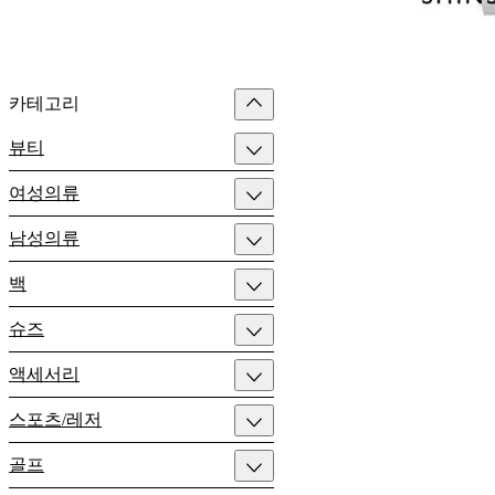
카테고리
뷰티
여성의류
남성의류
백
슈즈
액세서리
스포츠/레저
골프