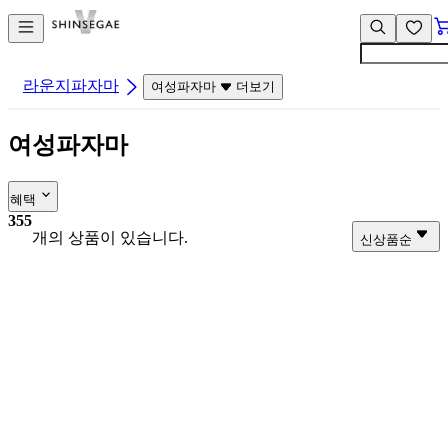
컨
앱
텐
바
츠
바
바
로
라운지파자마
여성파자마
더보기
로
가
가
기
여성파자마
기
혜택
355
개의 상품이 있습니다.
신상품순