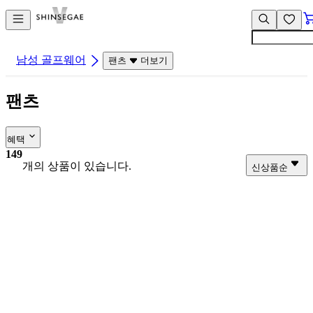
컨
앱
텐
바
츠
바
바
로
남성 골프웨어
팬츠
더보기
로
가
가
기
팬츠
기
혜택
149
개의 상품이 있습니다.
신상품순