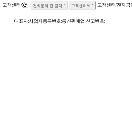
고객센터
고객센터/전자금
전화문의 전 클릭
고객센터AI
대표자:
사업자등록번호:
통신판매업 신고번호:
개인정보보호책임자:
Fax:
사업자 정보확인
소비자분쟁해결기준
SSG.COM 호스팅서비스 사업자 : (주)에스에스지닷컴
우리은행 채무지
한국온라인쇼핑협회
정회원사
당사는 고객님이
㈜에스에스지닷컴은 SSG.COM 실시간 항공권, 실시간 호텔 예약
해 책임을 지지 않습니다.
㈜에스에스지닷컴 사이트의 상품/판매자/쇼핑정보, 컨텐츠, UI 등
법에 따른 표시