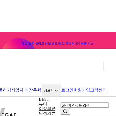
매일 룰렛 돌리고 선물 받으세요! 로보락 S10 득템 찬스!
물하기
사업자 매장
추석
로그인
회원가입
고객센터
장보기
BEST
뷰티
여성의류
남성의류