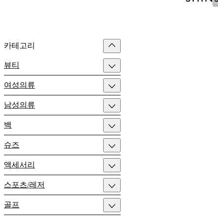
카테고리
뷰티
여성의류
남성의류
백
슈즈
액세서리
스포츠/레저
골프