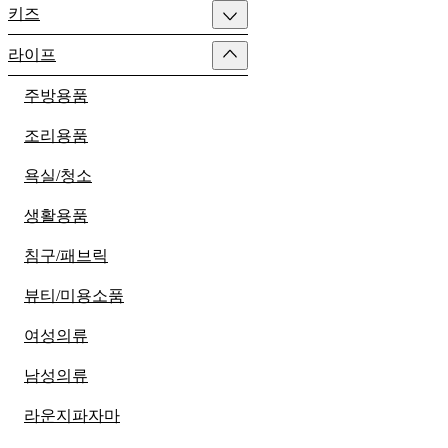
키즈
라이프
주방용품
조리용품
욕실/청소
생활용품
침구/패브릭
뷰티/미용소품
여성의류
남성의류
라운지파자마