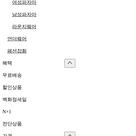
여성파자마
남성파자마
라운지웨어
언더웨어
패션잡화
혜택
무료배송
할인상품
백화점세일
N+1
전단상품
가격