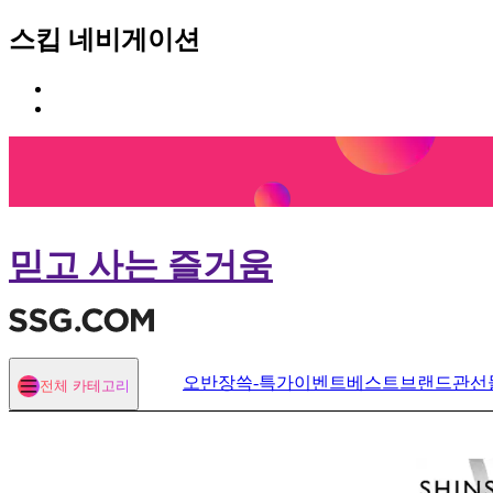
스킵 네비게이션
카
본
테
문
고
바
리
로
메
가
뉴
기
바
로
믿고 사는 즐거움
가
기
오반장
쓱-특가
이벤트
베스트
브랜드관
선
전체 카테고리
열기